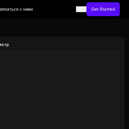
вязаться с нами
Get Started
мотр