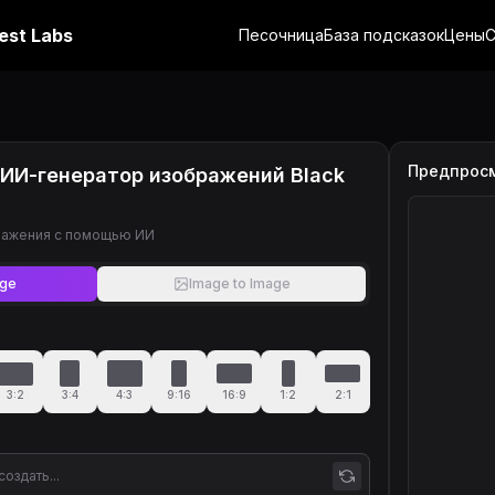
est Labs
Песочница
База подсказок
Цены
С
Предпрос
 ИИ-генератор изображений Black
ражения с помощью ИИ
age
Image to Image
3:2
3:4
4:3
9:16
16:9
1:2
2:1